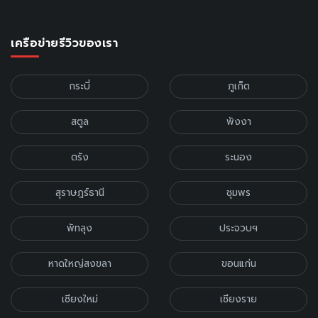
เครือข่ายรีวิวของเรา
กระบี่
ภูเก็ต
สตูล
พังงา
ตรัง
ระนอง
สุราษฎร์ธานี
ชุมพร
พัทลุง
ประจวบฯ
หาดใหญ่สงขลา
ขอนแก่น
เชียงใหม่
เชียงราย