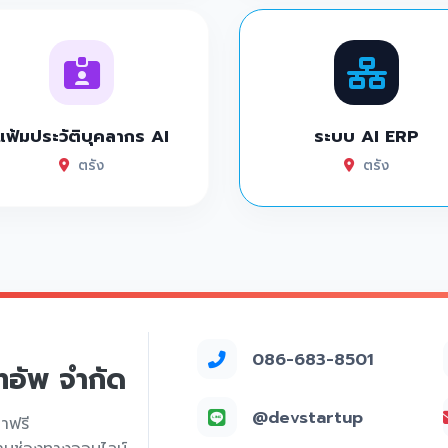
แฟ้มประวัติบุคลากร AI
ระบบ AI ERP
ตรัง
ตรัง
086-683-8501
์ทอัพ จำกัด
@devstartup
คาฟรี