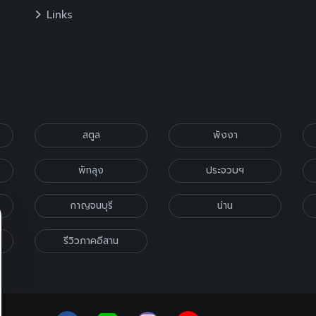
Links
สตูล
พังงา
พัทลุง
ประจวบฯ
กาญจนบุรี
น่าน
รีวิวภาคอีสาน