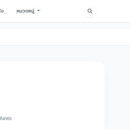
ัง
หมวดหมู่
แฟนเพจ