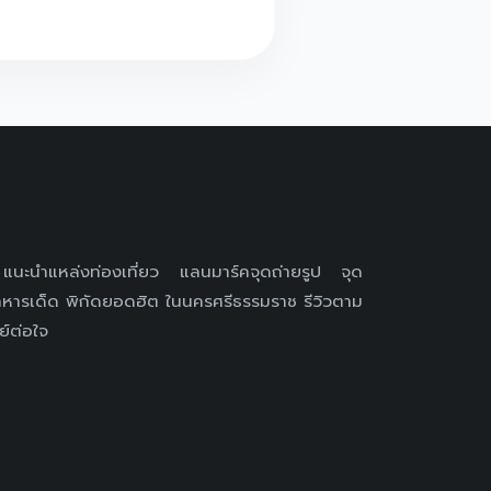
 แนะนำแหล่งท่องเที่ยว แลนมาร์คจุดถ่ายรูป จุด
หารเด็ด พิกัดยอดฮิต ในนครศรีธรรมราช รีวิวตาม
ย์ต่อใจ