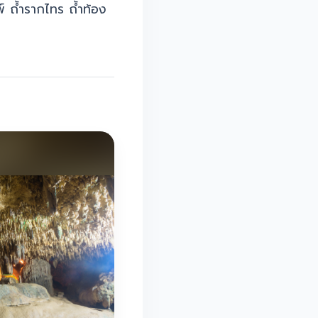
์ ถ้ำรากไทร ถ้ำท้อง