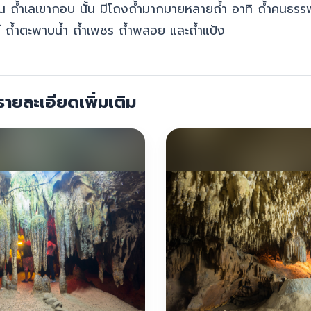
 ถ้ำเลเขากอบ นั้น มีโถงถ้ำมากมายหลายถ้ำ อาทิ ถ้ำคนธรรพ
 ถ้ำตะพาบน้ำ ถ้ำเพชร ถ้ำพลอย และถ้ำแป้ง
ายละเอียดเพิ่มเติม