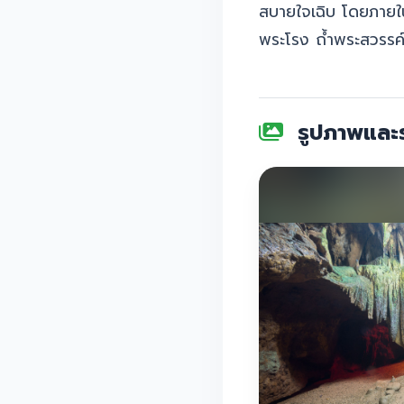
สบายใจเฉิบ โดยภายใน
พระโรง ถ้ำพระสวรรค์
รูปภาพและร