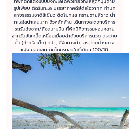
ที่พักตกแต่งแบบบังกะโลได้ฟิวเที่ยวทะเลสุดๆมุมถ่าย
รูปเพียบ ติดริมทะเล บรรยากาศดีย์ต่อใจวากก ท่ามก
ลางธรรรมชาติสีเขียว ติดริมทะเล ทรายชายสีขาว น้ำ
ทะเลใสน่าเล่นมาก วิวหลักล้าน เดินทางสะดวกบริการ
รถรับส่งจาก/ถึงสนามบิน ที่พักมีกิจกรรมผ่อนคลาย
จากวันอันเหน็ดเหนื่อยเมื่อยล้าด้วยบริการนวด สระว่าย
น้ำ (สำหรับเด็ก) สปา, กีฬาทางน้ำ, สระว่ายน้ำกลาง
แจ้ง บอกเลยว่าเด็ดครบจบในที่เดียว 100/10