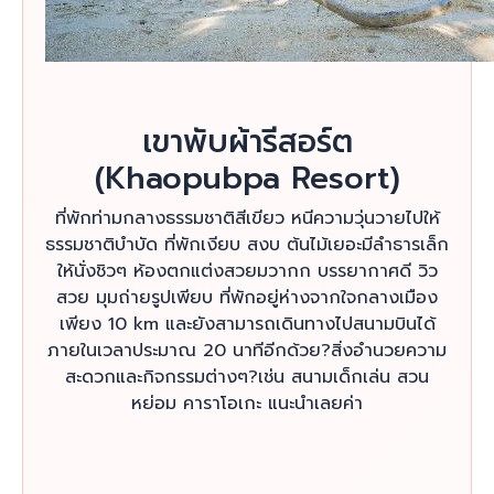
เขาพับผ้ารีสอร์ต
(Khaopubpa Resort)
ที่พักท่ามกลางธรรมชาติสีเขียว หนีความวุ่นวายไปให้
ธรรมชาติบำบัด ที่พักเงียบ สงบ ต้นไม้เยอะมีลำธารเล็ก
ให้นั่งชิวๆ ห้องตกแต่งสวยมวากก บรรยากาศดี วิว
สวย มุมถ่ายรูปเพียบ ที่พักอยู่ห่างจากใจกลางเมือง
เพียง 10 km และยังสามารถเดินทางไปสนามบินได้
ภายในเวลาประมาณ 20 นาทีอีกด้วย?สิ่งอำนวยความ
สะดวกและกิจกรรมต่างๆ?เช่น สนามเด็กเล่น สวน
หย่อม คาราโอเกะ แนะนำเลยค่า