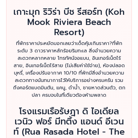
เกาะมุก ริวิร่า บีช รีสอร์ท (Koh
Mook Riviera Beach
Resort)
ที่พักราคาประหยัดบอกเลยว่าเด็ดคุ้มเกินราคา?ที่พัก
ระดับ 3 ดาวราคาหลักร้อยริมทะเล สิ่งอำนวยความ
สะดวกหลากหลาย โทรทัศน์จอแบน, อินเทอร์เน็ตไร้
สาย, อินเทอร์เน็ตไร้สาย (ไม่เสียค่าใช้จ่าย), ห้องปลอด
บุหรี่, เครื่องปรับอากาศ 10/10 ที่พักมีสิ่งอำนวยความ
สะดวกทางนันทนาการไว้ให้บริการอย่างครบครัน รวม
ถึงคอร์ตแบดมินตัน, แคนู, ดำน้ำ, ชายหาดส่วนตัว, ตก
ปลา ครบจบในที่เดียวต้องห้ามพลาด
โรงแรมเรือรัษฎา ดิ ไอเดียล
เวนิว ฟอร์ มีทติ้ง แอนด์ อีเวน
ท์ (Rua Rasada Hotel - The