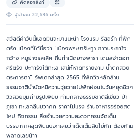
คัดลอกลิงก์
ผู้เข้าชม 22,636 ครั้ง
สวัสดีค่าวันนี้แอดมินจะมาแนะนำ โรงแรม รีสอร์ท ที่พัก
ตรัง เมืองที่ได้ชื่อว่า "
เมืองพระยารัษฎา ชาวประชาใจ
กว้าง หมูย่างรสเลิศ ถิ่นกำเนิดยางพารา เด่นสง่าดอก
ศรีตรัง ปะการังใต้ทะเล เสน่ห์หาดทรายงาม น้ำตกสวย
ตระการตา
" อัพเดทล่าสุด 2565 ที่พักวิวหลักล้าน
ธรรมชาติบำบัดหนีความวุ่ยวายไปพักผ่อนในวันหยุดชิวๆ
วิวสวยมุมถ่ายรูปเพียบ ท่ามกลางธรรมชาติสีเขียว ป่า
ภูเขา ทะเลคลีนมวากก ราคาไม่แรง ร้านอาหารอร่อยสด
ใหม่ กิจกรรม สิ่งอำนวยความสะดวกครบจัดเต็ม
บรรยากาศสุดฟินนบอกเลยว่าเด็ดเต็มสิบไม่หัก ต้องห้าม
พลาดเลยน้าา