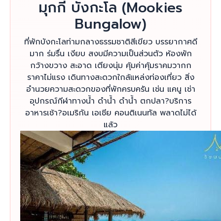
มุกกี้ บังกะโล (Mookies
Bungalow)
ที่พักบังกะโลท่ามกลางธรรมชาติสีเขียว บรรยากาศดี
มาก ร่มรื่น เงียบ สงบมีความเป็นส่วนตัว ห้องพัก
กว้างขวาง สะอาด เตียงนุ่ม คุ้มค่าคุ้มราคมวากก
ราคาไม่แรง เดินทางสะดวกใกล้แหล่งท่องเที่ยว สิ่ง
อำนวยความสะดวกของที่พักครบครัน เช่น แคนู เช่า
อุปกรณ์กีฬาทางน้ำ ดำน้ำ ดำน้ำ ตกปลา?บริการ
อาหารเช้า?อเมริกัน เอเชีย คอนติเนนทัล พลาดไม่ได้
แล้ว