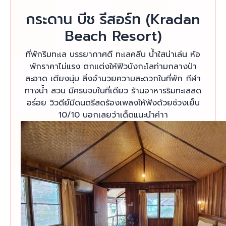
กระดาน บีช รีสอร์ท (Kradan
Beach Resort)
ที่พักริมทะเล บรรยากาศดี ทะเลคลีน น้ำใสน่าเล่น ห้อ
พักราคาไม่แรง ตกแต่งให้ฟิวบังกะโลท่ามกลางป่า
สะอาด เตียงนุ่ม สิ่งอำนวยความสะดวกในที่พัก กีฬา
ทางน้ำ สวน มีครบจบในที่เดียว ร้านอาหารริมทะเลสด
อร่่อย วิวดีย์มีดนตรีสดร้องเพลงให้ฟังด้วยช่วงเย็น
10/10 บอกเลยว่าเด็ดแนะนำค่าา