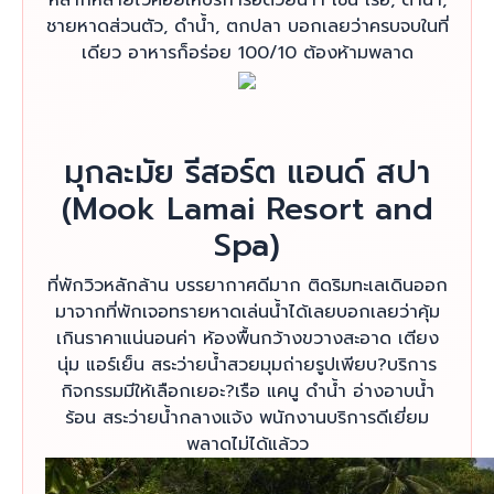
หลากหลายไว้คอยให้บริการอีด้วยน่าา เช่น เรือ, ดำน้ำ,
ชายหาดส่วนตัว, ดำน้ำ, ตกปลา บอกเลยว่าครบจบในที่
เดียว อาหารก็อร่อย 100/10 ต้องห้ามพลาด
มุกละมัย รีสอร์ต แอนด์ สปา
(Mook Lamai Resort and
Spa)
ที่พักวิวหลักล้าน บรรยากาศดีมาก ติดริมทะเลเดินออก
มาจากที่พักเจอทรายหาดเล่นน้ำได้เลยบอกเลยว่าคุ้ม
เกินราคาแน่นอนค่า ห้องพื้นกว้างขวางสะอาด เตียง
นุ่ม แอร์เย็น สระว่ายน้ำสวยมุมถ่ายรูปเพียบ?บริการ
กิจกรรมมีให้เลือกเยอะ?เรือ แคนู ดำน้ำ อ่างอาบน้ำ
ร้อน สระว่ายน้ำกลางแจ้ง พนักงานบริการดีเยี่ยม
พลาดไม่ได้แล้วว