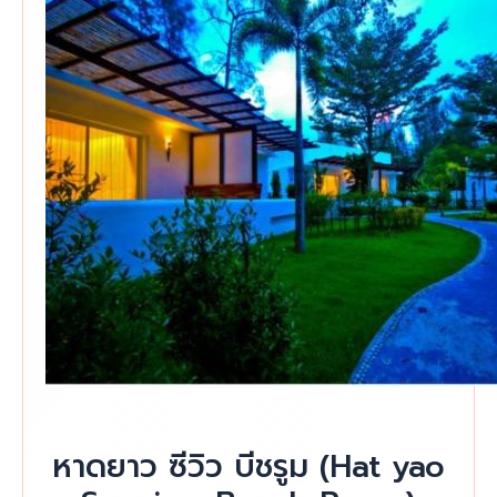
หาดยาว ซีวิว บีชรูม (Hat yao