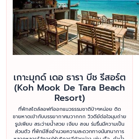
เกาะมุกด์ เดอ ธารา บีช รีสอร์ต
(Koh Mook De Tara Beach
Resort)
ที่พักสไตล์ลอฟท์ออกแนวธรรมชาติป่าๆหน่อย ติด
ชายหาดเข้ากับบรรยากาศมวากกก วิวดีย์ต่อใจมุมถ่าย
รูปเพียบ สระว่ายน้ำสวย เงียบ สงม ร่มรื่นมีความเป็น
ส่วนตัว ที่พักมีสิ่งอำนวยความสะดวกทางนันทนาการ