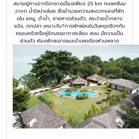
สบายยู่ห่างจากใจกลางเมืองเพียง 25 km ทะเลคลีนม
วากก น้ำใสน่าเล่นย สิ่งอำนวยความสะดวกของที่พัก
เช่น แคนู, ดำน้ำ, ชายหาดส่วนตัว, สระว่ายน้ำกลาง
แจ้ง, ตกปลา เหมาะกับ?การพักผ่อนในวันหยุดชิวๆกับ
ครอบครัวหรือคู่รักบรรยากาศเงียบ สงบ มีความเป็น
ส่วนตัว ห้องพักสะอาดแนะนำเลยต้องห้ามพลาด