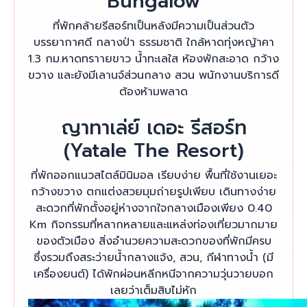
Bungalow
ที่พักคล้ายรีสอร์ทเป็นหลังมีความเป็นส่วนตัว
บรรยากาศดี กลางป่า ธรรมชาติ ใกล้หาดทุ่งหญ้าคา
1.3 กม.หาดทราายขาว น้ำทะเลใส ห้องพักสะอาด กว้าง
ขวาง และยังมีเลานจ์ส่วนกลาง สวน พนักงานบริการดี
ต้องห้ามพลาด
ญาทาเล่ย์ เดอะ รีสอร์ท
(Yatale The Resort)
ที่พักออกแนวสไตล์มินิมอล เรียบง่าย พื้นที่ใช้งานเยอะ
กว้างขวาง ตกแต่งสวยมุมถ่ายรูปเพียบ เดินทางง่าย
สะดวกที่พักตั้งอยู่ห่างจากใจกลางเมืองเพียง 0.40
Km กิจกรรมที่หลากหลายและแหล่งท่องเที่ยวมากมาย
ของตัวเมือง สิ่งอำนวยความสะดวกของที่พักมีครบ
ซึ่งรวมถึงสระว่ายน้ำกลางแจ้ง, สวน, กีฬาทางน้ำ (มี
เครื่องยนต์) ได้พักผ่อนหลีกหนีจากความวุ่นวายบอก
เลยว่าเต็มสิบไม่หัก