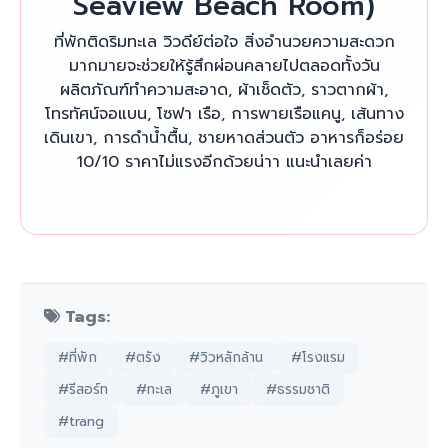
Seaview Beach Room)
ที่พักติดริมทะเล วิวดีย์ต่อใจ สิ่งอำนวยความสะดวก
มากมายจะช่วยให้รู้สึกผ่อนคลายไปตลอดทั้งวัน
ผลิตภัณฑ์ทำความสะอาด, ผ้าเช็ดตัว, ราวตากผ้า,
โทรทัศน์จอแบน, โซฟา เรือ, การพายเรือแคนู, เส้นทาง
เดินเขา, การดำน้ำตื้น, ชายหาดส่วนตัว อาหารก็อร่อย
10/10 ราคาไม่แรงอีกด้วยน่าา แนะนำเลยค่า
Tags:
#ที่พัก
#ตรัง
#วิวหลักล้าน
#โรงแรม
#รีสอร์ท
#ทะเล
#ภูเขา
#ธรรมชาติ
#trang