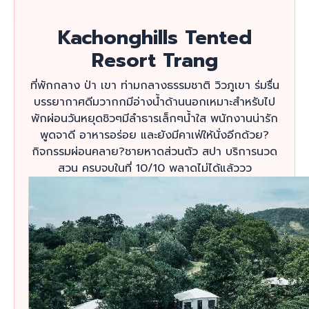
Kachonghills Tented
Resort Trang
ที่พักกลาง ป่า เขา ท่ามกลางธรรมชาติ วิวภูเขา ร่มรื่น
บรรยากาศดีมวากกมีอ่างน้ำด้านนอกเหมาะสำหรับไป
พักผ่อนวันหยุดชิวๆมีลำธารเล็กๆน้ำใส พนักงานน่ารัก
พูดจาดี อาหารอร่อย และยังมีคาเฟ่ให้นั่งอีกด้วย?
กิจกรรมผ่อนคลาย?ชายหาดส่วนตัว สปา บริการนวด
สวน ครบจบในที่ 10/10 พลาดไม่ได้แล้ววว