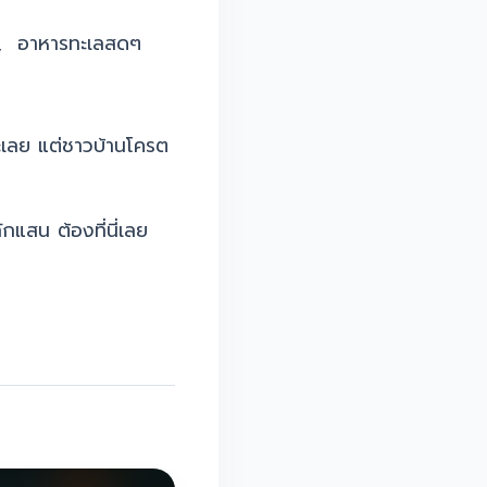
ค , อาหารทะเลสดๆ
อะเลย แต่ชาวบ้านโครต
แสน ต้องที่นี่เลย