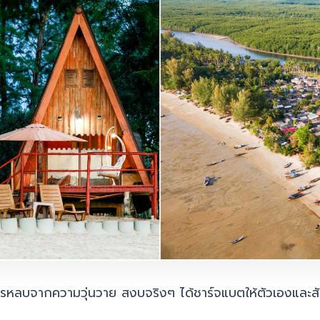
ารหลบจากความวุ่นวาย สงบจริงๆ ได้ชาร์จแบตให้ตัวเองและส