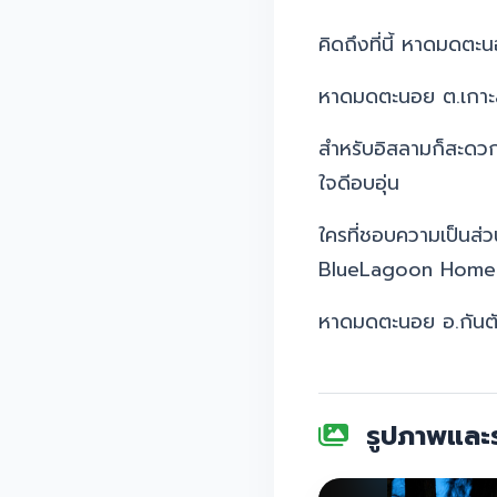
คิดถึงที่นี้ หาดมดต
หาดมดตะนอย ต.เกาะล
สำหรับอิสลามก็สะดวกส
ใจดีอบอุ่น
ใครที่ชอบความเป็นส่
BlueLagoon Home
หาดมดตะนอย อ.กันต
รูปภาพและร