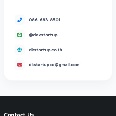
086-683-8501
@devstartup
dkstartup.co.th
dkstartupco@gmail.com
Contact Us