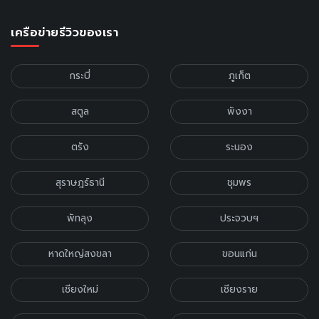
เครือข่ายรีวิวของเรา
กระบี่
ภูเก็ต
สตูล
พังงา
ตรัง
ระนอง
สุราษฎร์ธานี
ชุมพร
พัทลุง
ประจวบฯ
หาดใหญ่สงขลา
ขอนแก่น
เชียงใหม่
เชียงราย