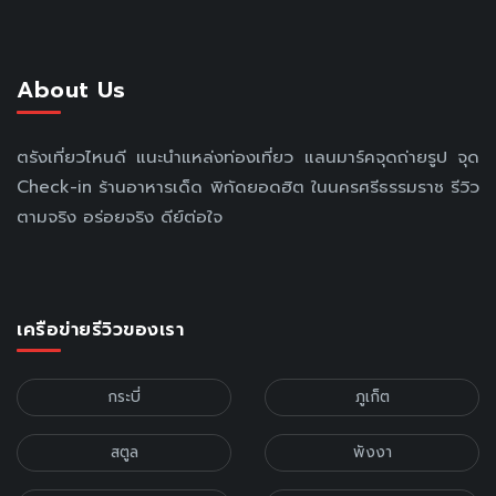
About Us
ตรังเที่ยวไหนดี แนะนำแหล่งท่องเที่ยว แลนมาร์คจุดถ่ายรูป จุด
Check-in ร้านอาหารเด็ด พิกัดยอดฮิต ในนครศรีธรรมราช รีวิว
ตามจริง อร่อยจริง ดีย์ต่อใจ
เครือข่ายรีวิวของเรา
กระบี่
ภูเก็ต
สตูล
พังงา