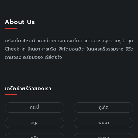
About Us
ตรังเที่ยวไหนดี แนะนำแหล่งท่องเที่ยว แลนมาร์คจุดถ่ายรูป จุด
Check-in ร้านอาหารเด็ด พิกัดยอดฮิต ในนครศรีธรรมราช รีวิว
ตามจริง อร่อยจริง ดีย์ต่อใจ
เครือข่ายรีวิวของเรา
กระบี่
ภูเก็ต
สตูล
พังงา