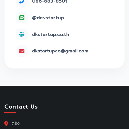
086-683-8501
@devstartup
dkstartup.co.th
dkstartupco@gmail.com
Contact Us
ตรัง