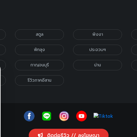
สตูล
พังงา
พัทลุง
ประจวบฯ
กาญจนบุรี
น่าน
รีวิวภาคอีสาน
ติดต่อรีวิว // ลงโฆษณา