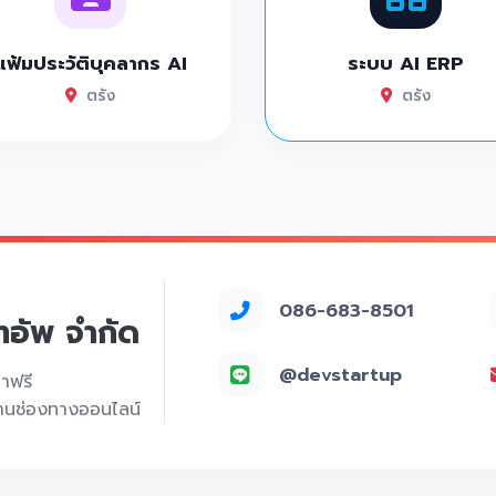
แฟ้มประวัติบุคลากร AI
ระบบ AI ERP
ตรัง
ตรัง
086-683-8501
์ทอัพ จำกัด
@devstartup
คาฟรี
่านช่องทางออนไลน์