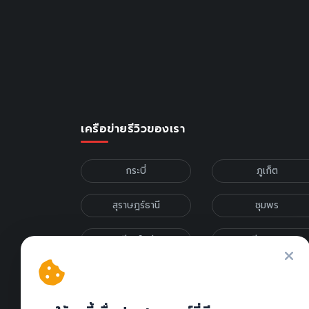
เครือข่ายรีวิวของเรา
กระบี่
ภูเก็ต
สุราษฎร์ธานี
ชุมพร
เชียงใหม่
เชียงราย
รีวิวภาคเหนือ
รีวิวภาคกลาง