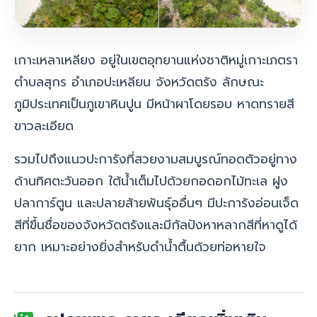
เกาะเหลาเหลียง อยู่ในเขตอุทยานแห่งชาต
ิหมู่เกาะเภตรา
ตำบลสุกร อำเภอปะเหลียน จังหวัดตรัง ลักษณะ
ภูมิประเทศเป็นภูเขาห
ินปูน มีหน้าผาโดยรอบ หาดทรายสี
ขาวละเอียด
รวมไปถึงแนวปะการังที่สวยงามสมบูรณ์ทอดตัวอยู่ทาง
ด้านทิศตะวันออก ใต้น้ำเต็มไปด้วยกอดอกไม้ทะเล ฝูง
ปลาการ์ตูน และปลายสัายพันธุ์ออื่นๆ มีปะการังอ่อนเจ็ด
สีที่ขึ้นชื่อของจังหวัดตรังและมีกัลปังหาหลากสีที่หาดูได้
ยาก เหมาะอย่างยิ่งสำหรับดำน้ำตื้นด้วยท่อหายใจ