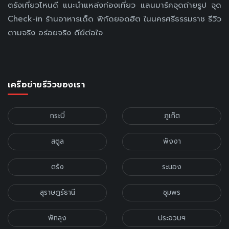
ตรังเที่ยวไหนดี แนะนำแหล่งท่องเที่ยว แลนมาร์คจุดถ่ายรูป จุด
Check-in ร้านอาหารเด็ด พิกัดยอดฮิต ในนครศรีธรรมราช รีวิว
ตามจริง อร่อยจริง ดีย์ต่อใจ
เครือข่ายรีวิวของเรา
กระบี่
ภูเก็ต
สตูล
พังงา
ตรัง
ระนอง
สุราษฎร์ธานี
ชุมพร
พัทลุง
ประจวบฯ