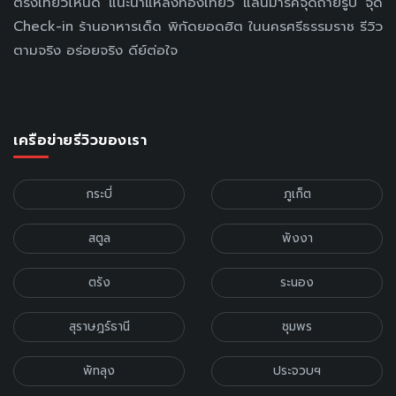
ตรังเที่ยวไหนดี แนะนำแหล่งท่องเที่ยว แลนมาร์คจุดถ่ายรูป จุด
Check-in ร้านอาหารเด็ด พิกัดยอดฮิต ในนครศรีธรรมราช รีวิว
ตามจริง อร่อยจริง ดีย์ต่อใจ
เครือข่ายรีวิวของเรา
กระบี่
ภูเก็ต
สตูล
พังงา
ตรัง
ระนอง
สุราษฎร์ธานี
ชุมพร
พัทลุง
ประจวบฯ