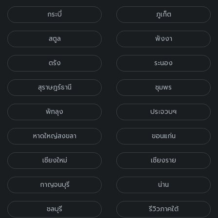
กระบี่
ภูเก็ต
สตูล
พังงา
ตรัง
ระนอง
สุราษฎร์ธานี
ชุมพร
พัทลุง
ประจวบฯ
หาดใหญ่สงขลา
ขอนแก่น
เชียงใหม่
เชียงราย
กาญจนบุรี
น่าน
ชลบุรี
รีวิวภาคใต้